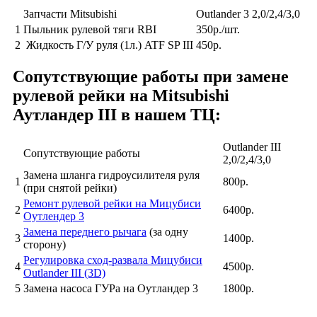
Запчасти Mitsubishi
Outlander 3 2,0/2,4/3,0
1
Пыльник рулевой тяги RBI
350р./шт.
2
Жидкость Г/У руля (1л.) ATF SP III
450р.
Сопутствующие работы при замене
рулевой рейки на Mitsubishi
Аутландер III в нашем TЦ:
Outlander III
Сопутствующие работы
2,0/2,4/3,0
Замена шланга гидроусилителя руля
1
800р.
(при снятой рейки)
Ремонт рулевой рейки на Мицубиси
2
6400р.
Оутлендер 3
Замена переднего рычага
(за одну
3
1400р.
сторону)
Регулировка сход-развала Мицубиси
4
4500р.
Outlander III (3D)
5
Замена насоса ГУРа на Оутландер 3
1800р.