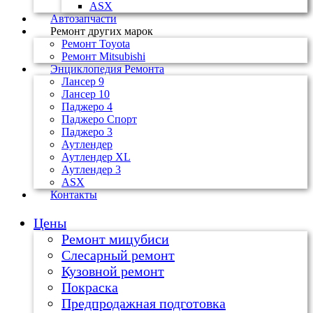
ASX
Автозапчасти
Ремонт других марок
Ремонт Toyota
Ремонт Mitsubishi
Энциклопедия Ремонта
Лансер 9
Лансер 10
Паджеро 4
Паджеро Спорт
Паджеро 3
Аутлендер
Аутлендер ХL
Аутлендер 3
ASX
Контакты
Цены
Ремонт мицубиси
Слесарный ремонт
Кузовной ремонт
Покраска
Предпродажная подготовка