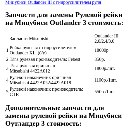
Мицубиси Outlander III с гидроусилителем руля
Запчасти для замены Рулевой рейки
на Мицубиси Outlander 3 стоимость:
Outlander III
Запчасти Mitsubishi
2,0/2,4/3,0
Рейка рулевая с гидроусилетелем
1
18000р.
Outlander XL (б/у)
2
Тяга рулевая производитель: Febest
850р.
Тяга рулевая оригинал
3
1800р./шт.
Mitsubishi 4422A012
Рулевой наконечник оригинал
4
1100р./1шт.
Mitsubishi 4422A052/4422A018
Рулевой наконечник производитель:
5
550р./1шт.
СTR
Дополнительные запчасти для
замены рулевой рейки на Мицубиси
Оутландер 3 стоимость: