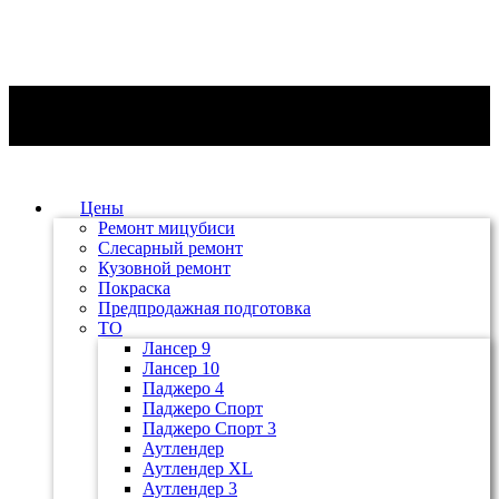
Цены
Ремонт мицубиси
Слесарный ремонт
Кузовной ремонт
Покраска
Предпродажная подготовка
ТО
Лансер 9
Лансер 10
Паджеро 4
Паджеро Спорт
Паджеро Спорт 3
Аутлендер
Аутлендер ХL
Аутлендер 3