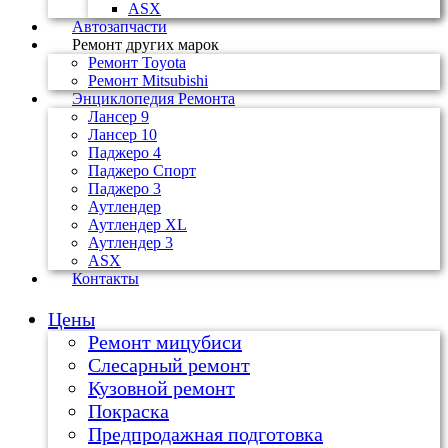
ASX
Автозапчасти
Ремонт других марок
Ремонт Toyota
Ремонт Mitsubishi
Энциклопедия Ремонта
Лансер 9
Лансер 10
Паджеро 4
Паджеро Спорт
Паджеро 3
Аутлендер
Аутлендер ХL
Аутлендер 3
ASX
Контакты
Цены
Ремонт мицубиси
Слесарный ремонт
Кузовной ремонт
Покраска
Предпродажная подготовка