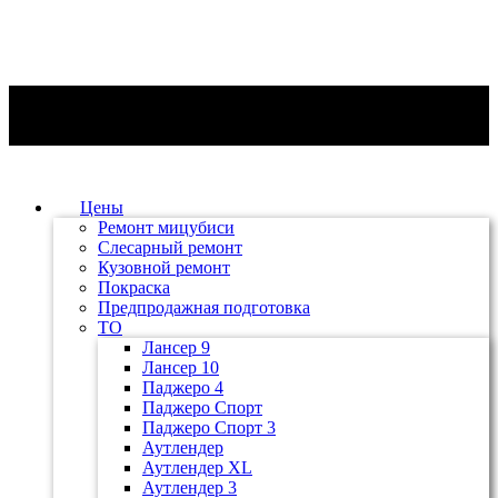
Цены
Ремонт мицубиси
Слесарный ремонт
Кузовной ремонт
Покраска
Предпродажная подготовка
ТО
Лансер 9
Лансер 10
Паджеро 4
Паджеро Спорт
Паджеро Спорт 3
Аутлендер
Аутлендер ХL
Аутлендер 3