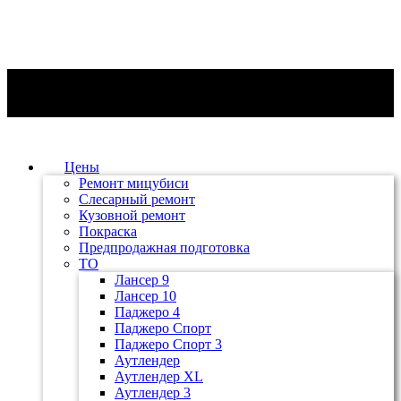
Цены
Ремонт мицубиси
Слесарный ремонт
Кузовной ремонт
Покраска
Предпродажная подготовка
ТО
Лансер 9
Лансер 10
Паджеро 4
Паджеро Спорт
Паджеро Спорт 3
Аутлендер
Аутлендер ХL
Аутлендер 3