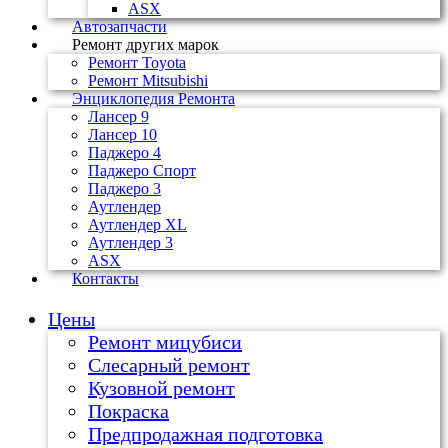
ASX
Автозапчасти
Ремонт других марок
Ремонт Toyota
Ремонт Mitsubishi
Энциклопедия Ремонта
Лансер 9
Лансер 10
Паджеро 4
Паджеро Спорт
Паджеро 3
Аутлендер
Аутлендер ХL
Аутлендер 3
ASX
Контакты
Цены
Ремонт мицубиси
Слесарный ремонт
Кузовной ремонт
Покраска
Предпродажная подготовка