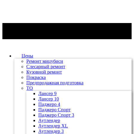
Цены
Ремонт мицубиси
Слесарный ремонт
Кузовной ремонт
Покраска
Предпродажная подготовка
ТО
Лансер 9
Лансер 10
Паджеро 4
Паджеро Спорт
Паджеро Спорт 3
Аутлендер
Аутлендер ХL
Аутлендер 3