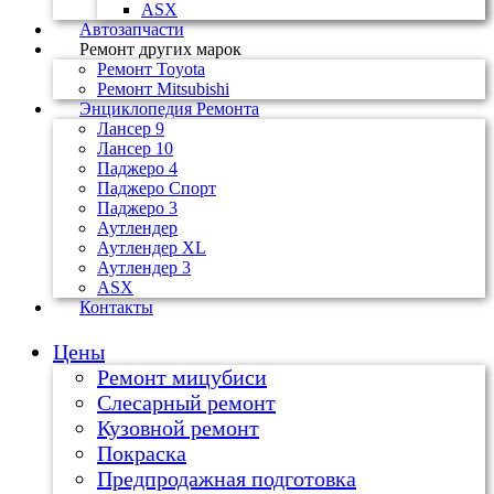
ASX
Автозапчасти
Ремонт других марок
Ремонт Toyota
Ремонт Mitsubishi
Энциклопедия Ремонта
Лансер 9
Лансер 10
Паджеро 4
Паджеро Спорт
Паджеро 3
Аутлендер
Аутлендер ХL
Аутлендер 3
ASX
Контакты
Цены
Ремонт мицубиси
Слесарный ремонт
Кузовной ремонт
Покраска
Предпродажная подготовка