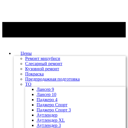
Цены
Ремонт мицубиси
Слесарный ремонт
Кузовной ремонт
Покраска
Предпродажная подготовка
ТО
Лансер 9
Лансер 10
Паджеро 4
Паджеро Спорт
Паджеро Спорт 3
Аутлендер
Аутлендер ХL
Аутлендер 3