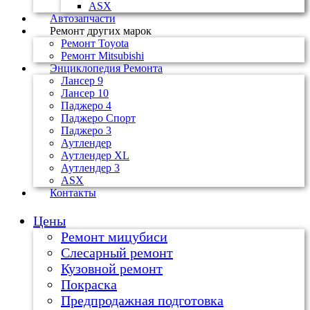
ASX
Автозапчасти
Ремонт других марок
Ремонт Toyota
Ремонт Mitsubishi
Энциклопедия Ремонта
Лансер 9
Лансер 10
Паджеро 4
Паджеро Спорт
Паджеро 3
Аутлендер
Аутлендер ХL
Аутлендер 3
ASX
Контакты
Цены
Ремонт мицубиси
Слесарный ремонт
Кузовной ремонт
Покраска
Предпродажная подготовка