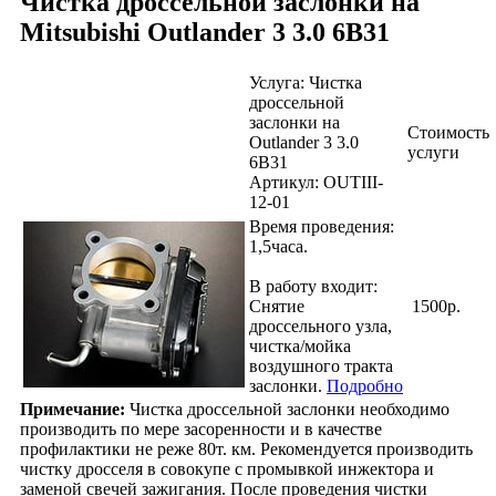
Чистка дроссельной заслонки на
Mitsubishi Outlander 3 3.0 6B31
Услуга: Чистка
дроссельной
заслонки на
Стоимость
Outlander 3 3.0
услуги
6B31
Артикул: OUTIII-
12-01
Время проведения:
1,5
часа.
В работу входит:
Снятие
1500р.
дроссельного узла,
чистка/мойка
воздушного тракта
заслонки.
Подробно
Примечание:
Чистка дроссельной заслонки необходимо
производить по мере засоренности и в качестве
профилактики не реже 80т. км. Рекомендуется производить
чистку дросселя в совокупе с промывкой инжектора и
заменой свечей зажигания. После проведения чистки