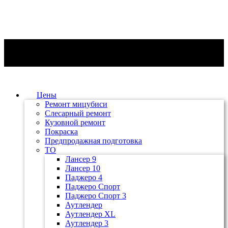
Цены
Ремонт мицубиси
Слесарный ремонт
Кузовной ремонт
Покраска
Предпродажная подготовка
ТО
Лансер 9
Лансер 10
Паджеро 4
Паджеро Спорт
Паджеро Спорт 3
Аутлендер
Аутлендер ХL
Аутлендер 3