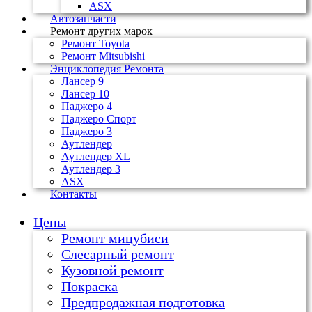
ASX
Автозапчасти
Ремонт других марок
Ремонт Toyota
Ремонт Mitsubishi
Энциклопедия Ремонта
Лансер 9
Лансер 10
Паджеро 4
Паджеро Спорт
Паджеро 3
Аутлендер
Аутлендер ХL
Аутлендер 3
ASX
Контакты
Цены
Ремонт мицубиси
Слесарный ремонт
Кузовной ремонт
Покраска
Предпродажная подготовка